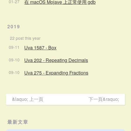
01-27
在 macOS Mojave 上正常使用 gdb
2019
22 post this year
09-11
Uva 1587 - Box
09-10
Uva 202 - Repeating Decimals
09-10
Uva 275 - Expanding Fractions
&laquo; 上一頁
下一頁&raquo;
最新文章